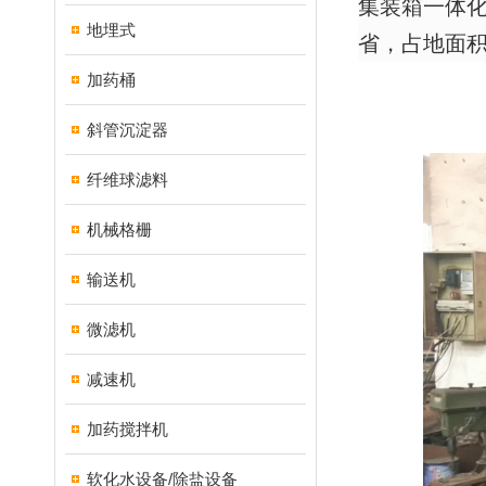
集装箱一体
地埋式
省，占地面
加药桶
斜管沉淀器
纤维球滤料
机械格栅
输送机
微滤机
减速机
加药搅拌机
软化水设备/除盐设备