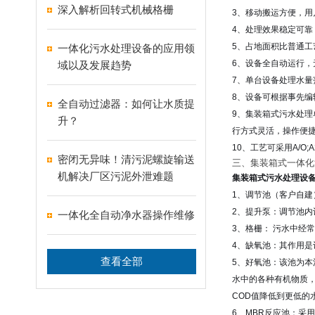
深入解析回转式机械格栅
3、移动搬运方便，
4、处理效果稳定可靠
5、占地面积比普通工
一体化污水处理设备的应用领
6、设备全自动运行
域以及发展趋势
7、单台设备处理水量
8、设备可根据事先
全自动过滤器：如何让水质提
9、集装箱式污水处
升？
行方式灵活，操作便
10、工艺可采用A/O;
密闭无异味！清污泥螺旋输送
三、集装箱式一体化
机解决厂区污泥外泄难题
集装箱式污水处理设
1、调节池（客户自
2、提升泵：调节池内
一体化全自动净水器操作维修
3、格栅： 污水中经
4、缺氧池：其作用是
查看全部
5、好氧池：该池为
水中的各种有机物质
COD值降低到更低的
6、MBR反应池：采