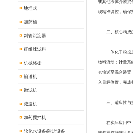
或其他液体介质混
地埋式
现精准调控，确保
加药桶
二、核心构成的
斜管沉淀器
纤维球滤料
一体化干粉投加装
物料流动；计量系
机械格栅
仓输送至混合装置
输送机
入目标位置，完成
微滤机
三、适应性与挑
减速机
加药搅拌机
在实际应用中，展
软化水设备/除盐设备
该装置都能满足多