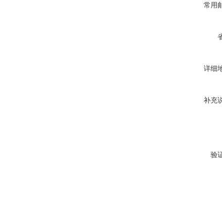
常用
详细
补充
验