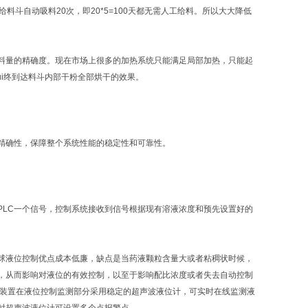
料斗自动吸料20次，即20*5=100天都无需人工给料。所以大大降低
量的精确度。现在市场上很多的加热系统只能满足局部加热，只能起
ui终到达料斗内部干粉全部烘干的效果。
精确性，保障整个系统性能的稳定性和可靠性。
LC一个信号，控制系统接收到信号根据现有溶液浓度和预先设置好的
液位控制优点成本低廉，缺点是当药液颗粒含量大或者粘稠状时候，
，从而影响对液位的有效控制，以至于影响配比浓度或者失去自动控制
加装置在液位控制监测部分采用稳定的超声波液位计，可实时在线监测液