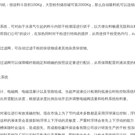
：假设料斗容积100Kg，大型粉剂储存罐可装2000Kg，那么自动吸料机可以连续给
统，可对由于水蒸气引起的料斗内部干粉潮湿进行烘干，以方便出料畅通无阻和出料
而我们公司*的设计，在加热同时对干粉进行特殊的搅拌，从而使得干粉受热均匀，z
滤网，可自动过滤干粉的块状物或者其他杂质块状物。
滤网可以保障螺杆能稳定和精确的按照设定量进行配比，从而保障配置药液浓度的
系统
、电磁阀、电磁流量计以及管路组成。当超声波液位计检测到低液位时给控制系统P
出所需配比浓度，根据该浓度比例自动开启并调整电磁阀流量和给料系统给料量。
液位进行有效准确控制。现在市场上为了节约成本多数都是采用浮球液位控制，浮球
这样的液体里会直接影响浮球上下浮动的灵敏度，严重时浮球会丧失上下浮动的能力
槽体随时会溢出，造成损失。而成都创赢环保设备有限公司设计研发生产的干粉 投