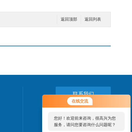
返回顶部
返回列表
联系我们
您好！欢迎前来咨询，很高兴为您
在线交流
服务，请问您要咨询什么问题呢？
24小时热线：
0510-87895368
您好，看您停留很久了，是否找到
了需求产品，您可以直接在线与我
18206157218
（吴经理）