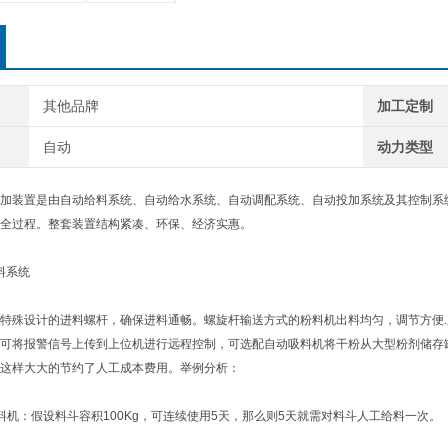
其他品牌
加工定制
自动
动力类型
装置是由自动给料系统、自动给水系统、自动调配系统、自动投加系统及其控制系统
全过程。整套装置结构紧凑、环保、经济实惠。
料系统
殊设计的进料螺杆，确保进料通畅。螺旋杆输送方式的粉料机出料均匀，调节方便.
C可将报警信号上传到上位机进行远程控制，可选配自动吸料机将干粉从大型粉剂储
这样大大的节约了人工成本费用。举例分析：
：假设料斗容积100Kg，可连续使用5天，那么则5天就需对料斗人工给料一次。