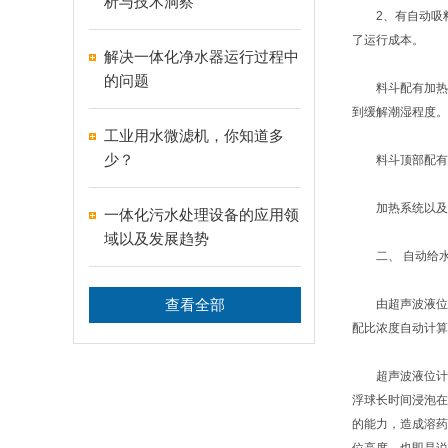
析与技术洞察
2、有自动吸料机
了运行成本。
解决一体化净水器运行过程中
的问题
料斗配有加热系
到缓解潮湿程度。
工业用水微滤机，你知道多
少？
料斗顶部配有过
加热系统以及过
一体化污水处理设备的应用领
域以及发展趋势
二、 自动给水
查看全部
由超声波液位计
配比浓度自动计算
超声波液位计对
浮球长时间浸泡在
的能力，造成溶药