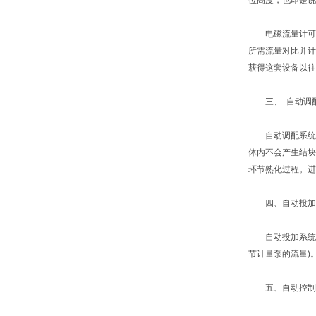
位高度，也即是说
电磁流量计可以实
所需流量对比并计
获得这套设备以往
三、 自动调
自动调配系统主
体内不会产生结块
环节熟化过程。进
四、自动投加
自动投加系统主
节计量泵的流量)
五、自动控制系