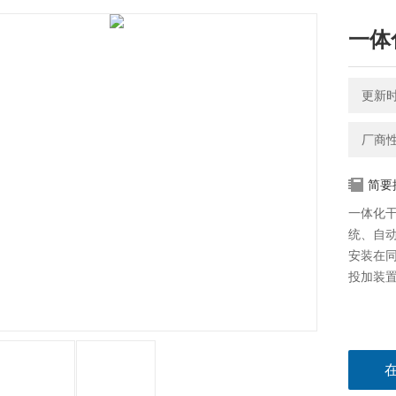
一体
更新时间
厂商
简要
一体化
统、自
安装在
投加装