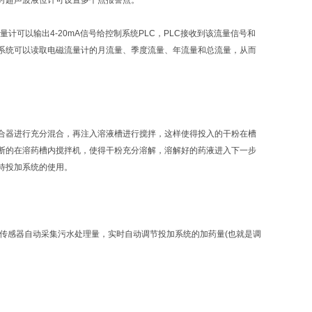
时超声波液位计可设置多个点报警点。
可以输出4-20mA信号给控制系统PLC，PLC接收到该流量信号和
加系统可以读取电磁流量计的月流量、季度流量、年流量和总流量，从而
器进行充分混合，再注入溶液槽进行搅拌，这样使得投入的干粉在槽
断的在溶药槽内搅拌机，使得干粉充分溶解，溶解好的药液进入下一步
待投加系统的使用。
传感器自动采集污水处理量，实时自动调节投加系统的加药量(也就是调