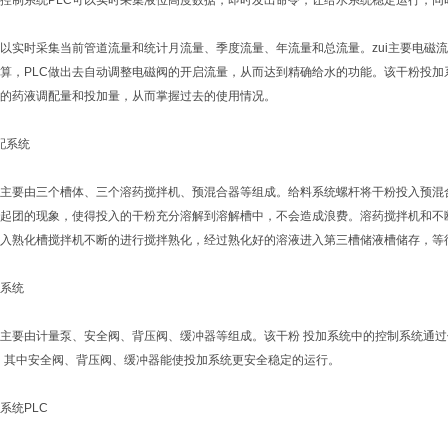
控制系统PLC可以实时采集液位高度数据，即时发出命令，让给水系统稳定运行，同
时采集当前管道流量和统计月流量、季度流量、年流量和总流量。zui主要电磁流量计
算，PLC做出去自动调整电磁阀的开启流量，从而达到精确给水的功能。该干粉投
的药液调配量和投加量，从而掌握过去的使用情况。
配系统
要由三个槽体、三个溶药搅拌机、预混合器等组成。给料系统螺杆将干粉投入预混合
起团的现象，使得投入的干粉充分溶解到溶解槽中，不会造成浪费。溶药搅拌机和不
入熟化槽搅拌机不断的进行搅拌熟化，经过熟化好的溶液进入第三槽储液槽储存，等
系统
要由计量泵、安全阀、背压阀、缓冲器等组成。该干粉 投加系统中的控制系统通过
。其中安全阀、背压阀、缓冲器能使投加系统更安全稳定的运行。
统PLC